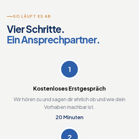
Auch nach Vorablehnungen erfolgreich
Marktvergleich bei auslaufender
finanziert
SO LÄUFT ES AB
Zinsbindung
15-Minuten-Check: schnelle ehrliche
Vier Schritte.
Oft deutlich bessere Konditionen als
Machbarkeitseinschätzung
Hausbank-Angebot
Ein Ansprechpartner.
Frühzeitig starten – mindestens 6 Monate
Zum Bereich →
vorher
Kostenlos wie die Erstfinanzierung
1
Mehr erfahren →
Kostenloses Erstgespräch
Wir hören zu und sagen dir ehrlich ob und wie dein
Vorhaben machbar ist.
20 Minuten
2