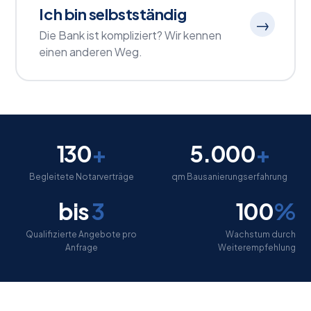
Ich bin selbstständig
→
Die Bank ist kompliziert? Wir kennen
einen anderen Weg.
130
+
5.000
+
Begleitete Notarverträge
qm Bausanierungserfahrung
bis
3
100
%
Qualifizierte Angebote pro
Wachstum durch
Anfrage
Weiterempfehlung